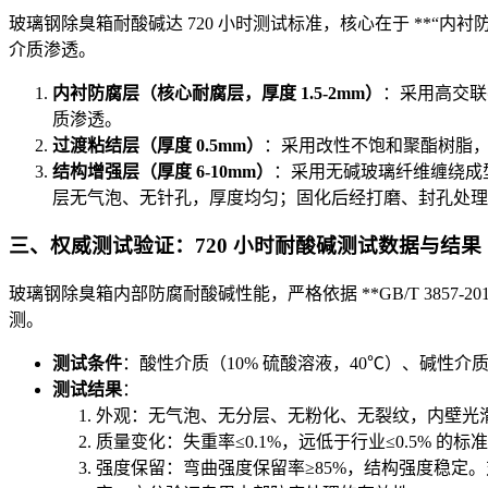
玻璃钢除臭箱耐酸碱达 720 小时测试标准，核心在于 **“内衬
介质渗透。
内衬防腐层（核心耐腐层，厚度 1.5-2mm）
：采用高交联
质渗透。
过渡粘结层（厚度 0.5mm）
：采用改性不饱和聚酯树脂
结构增强层（厚度 6-10mm）
：采用无碱玻璃纤维缠绕成
层无气泡、无针孔，厚度均匀；固化后经打磨、封孔处理
三、权威测试验证：720 小时耐酸碱测试数据与结果
玻璃钢除臭箱内部防腐耐酸碱性能，严格依据 **GB/T 3857-2
测。
测试条件
：酸性介质（10% 硫酸溶液，40℃）、碱性介质（
测试结果
：
外观：无气泡、无分层、无粉化、无裂纹，内壁光
质量变化：失重率≤0.1%，远低于行业≤0.5% 的标
强度保留：弯曲强度保留率≥85%，结构强度稳定。对