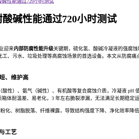
碱性能通过720小时测试
酸碱性能通过720小时测试
行业迎来
内部
防腐性能升级
关键
期，硫化氢、
酸碱冷凝液的强腐蚀
成为化工、污水、垃圾处理等高腐蚀场景的首选设备。本文从防腐
短、维护高
（酸性）、氨
气（碱性）、有机酸等复合腐蚀介质，冷凝液 pH 值
 材质箱体耐温差、易老化，3 年左右脆裂渗漏，无法满足长期稳定
内壁粉化、树脂脱落、纤维裸露，导致结构强度下降、净化效率降
。
与工艺