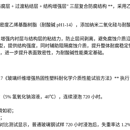
防腐层 + 过渡粘结层 + 结构增强层” 三层复合防腐结构 **，
密度乙烯基酯树脂（耐酸碱 pH1-14），添加纳米二氧化硅与
，增强内衬层与结构层的粘结力，防止层间剥离，避免腐蚀介质
型，提供结构强度，同时辅助阻隔腐蚀介质，提升整体耐腐稳定
，进一步提升表面致密性，为耐酸碱性能奠定基础。
017《玻璃纤维增强热固性塑料耐化学介质性能试验方法》** 执行 7
5% 氢氧化钠溶液，40℃），连续浸泡 720 小时。
滑如初；
准；
比测试显示，普通玻璃钢试样 720 小时浸泡后，失重率达 1.