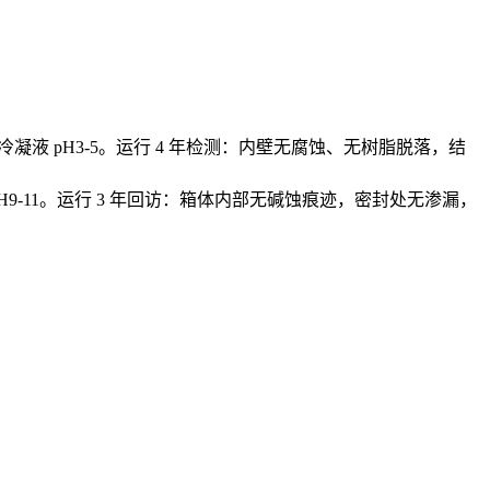
酸，冷凝液 pH3-5。运行 4 年检测：内壁无腐蚀、无树脂脱落，结
H9-11。运行 3 年回访：箱体内部无碱蚀痕迹，密封处无渗漏，